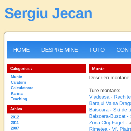
Sergiu Jecan
HOME
DESPRE MINE
FOTO
CONT
Categories :
Munte
Munte
Descrieri montane:
Calatorii
Calculatoare
Ture montane:
Karina
Vladeasa - Rachite
Teaching
Barajul Valea Drag
Arhiva
Baisoara - Ski de t
Baisoara-Buscat - 
2012
Zona Cluj-Faget
- 
2011
2007
Rimetea - Vf. Piatr